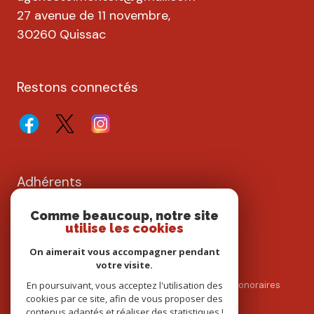
27 avenue de 11 novembre,
30260 Quissac
Restons connectés
Adhérents
Comme beaucoup, notre site
utilise les cookies
On aimerait vous accompagner pendant
votre visite.
En poursuivant, vous acceptez l'utilisation des
Nos partenaires
Mentions légales
Admin
Nos honoraires
cookies par ce site, afin de vous proposer des
Politique RGPD
Cookies
contenus adaptés et réaliser des statistiques !