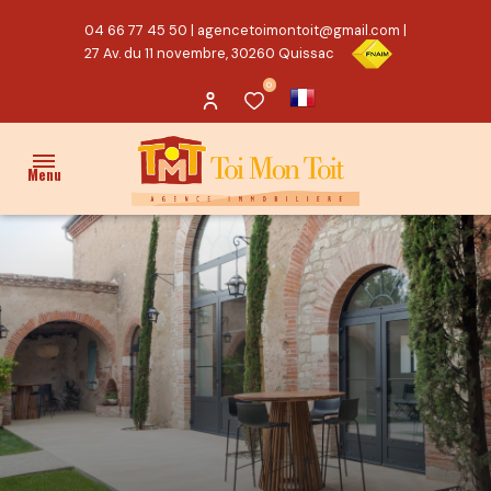
04 66 77 45 50
|
agencetoimontoit@gmail.com
|
27 Av. du 11 novembre, 30260 Quissac
0
Menu
ACCUEIL
VENTES
PROPRIÉTÉ/CHARME
MAISON
TERRAIN