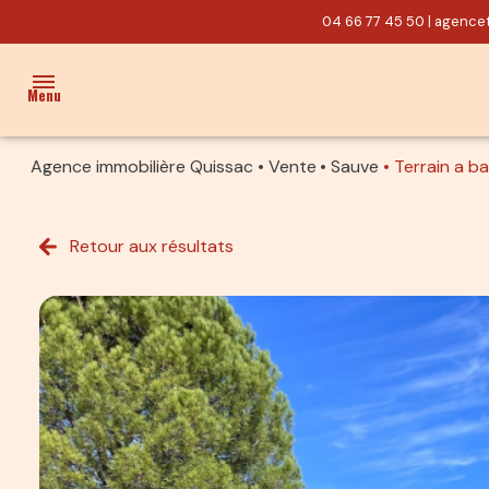
04 66 77 45 50
|
agencet
Menu
Agence immobilière Quissac
Vente
Sauve
Terrain a ba
ACCUEIL
VENTES
Retour aux résultats
PROPRIÉTÉ/CHARME
MAISON
TERRAIN
ACTUALITÉS