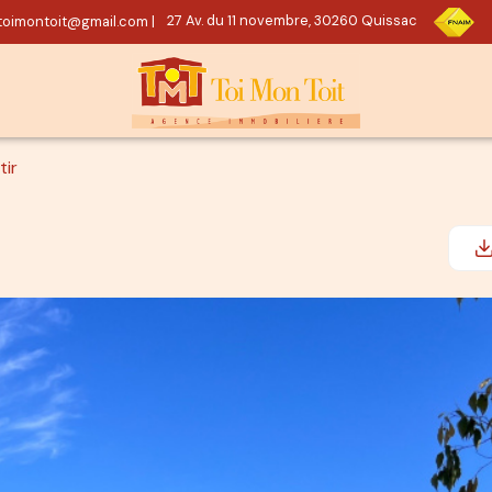
oimontoit@gmail.com
|
27 Av. du 11 novembre, 30260 Quissac
tir