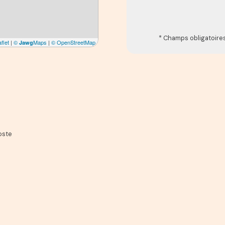
* Champs obligatoire
flet
|
©
Maps
|
© OpenStreetMap
Jawg
oste