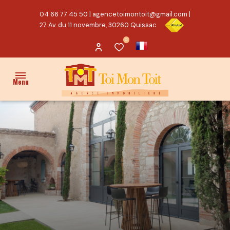
04 66 77 45 50
|
agencetoimontoit@gmail.com
|
27 Av. du 11 novembre, 30260 Quissac
0
Menu
ACCUEIL
VENTES
PROPRIÉTÉ/CHARME
MAISON
TERRAIN