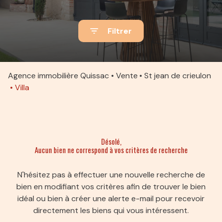
ACTUALITÉS
Filtrer
ALERTE
E-MAIL
ESTIMATION
Agence immobilière Quissac
Vente
St jean de crieulon
Villa
CONTACT
Désolé,
Aucun bien ne correspond à vos critères de recherche
N'hésitez pas à effectuer une nouvelle recherche de
bien en modifiant vos critères afin de trouver le bien
idéal ou bien à créer une alerte e-mail pour recevoir
directement les biens qui vous intéressent.