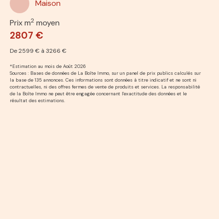
Maison
2
Prix m
moyen
2807 €
De 2599 € à 3266 €
*Estimation au mois de Août 2026
Sources : Bases de données de La Boîte Immo, sur un panel de prix publics calculés sur
la base de 135 annonces. Ces informations sont données à titre indicatif et ne sont ni
contractuelles, ni des offres fermes de vente de produits et services. La responsabilité
de la Boîte Immo ne peut être engagée concernant l'exactitude des données et le
résultat des estimations.