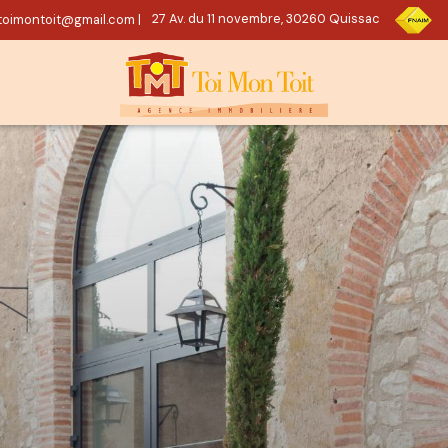
oimontoit@gmail.com
|
27 Av. du 11 novembre, 30260 Quissac