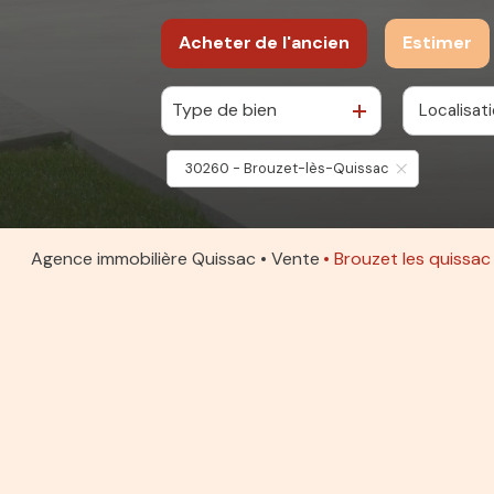
Acheter
de l'ancien
Estimer
Type de bien
Localisat
De l'ancien
30260 - Brouzet-lès-Quissac
Agence immobilière Quissac
Vente
Brouzet les quissac