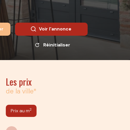
er
Voir l'annonce
Réinitialiser
Les prix
de la ville*
2
Prix au m