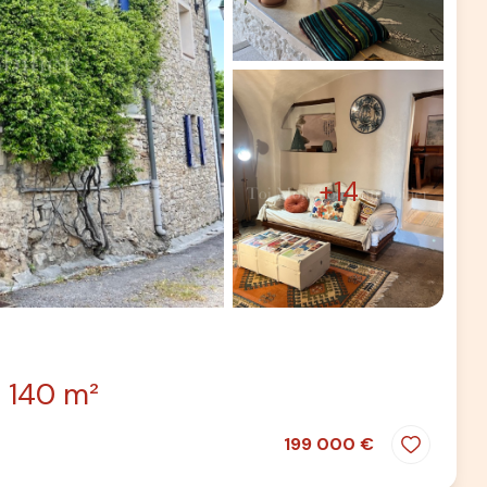
+14
140 m²
199 000 €