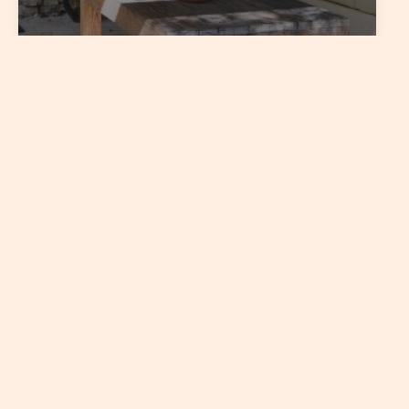
Connaitre la valeur
de son bien
Faire estimer son bien