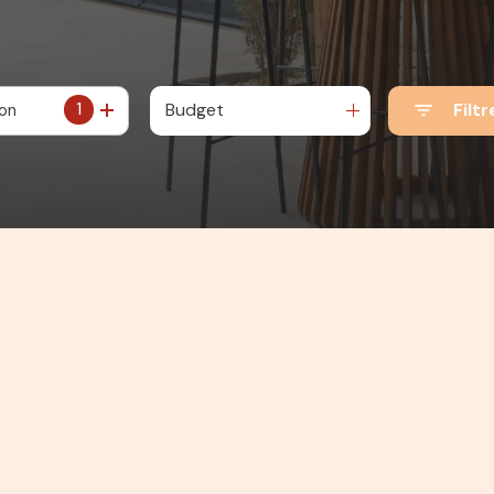
1
Budget
Filtr
ion