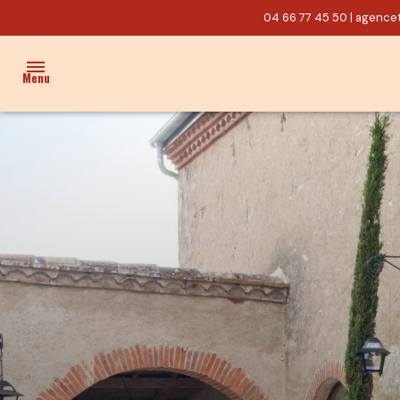
04 66 77 45 50
|
agencet
Menu
ACCUEIL
VENTES
PROPRIÉTÉ/CHARME
MAISON
TERRAIN
ACTUALITÉS