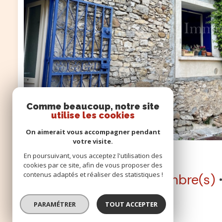
Comme beaucoup, notre site
utilise les cookies
On aimerait vous accompagner pendant
votre visite.
Exclusivité
Nouveauté
En poursuivant, vous acceptez l'utilisation des
cookies par ce site, afin de vous proposer des
contenus adaptés et réaliser des statistiques !
Villa 6 pièce(s)
3 chambre(s)
Brouzet-lès-Quissac (30260)
PARAMÉTRER
TOUT ACCEPTER