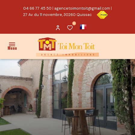
04 66 77 45 50
|
agencetoimontoit@gmail.com
|
27 Av. du 11 novembre, 30260 Quissac
0
Menu
ACCUEIL
VENTES
PROPRIÉTÉ/CHARME
MAISON
TERRAIN