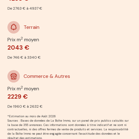
De 2763 € à 4937 €
Terrain
2
Prix m
moyen
2043 €
De 746 € à 3340 €
Commerce & Autres
2
Prix m
moyen
2229 €
De 1960 € à 2632 €
*Estimation au mois de Août 2026
Sources : Bases de données de La Boîte Immo, sur un panel de prix publics calculés sur
la base de 355 annonces. Ces informations sont données à titre indicatif et ne sont ni
contractuelles, ni des offres fermes de vente de produits et services. La responsabilité
de la Boîte Immo ne peut être engagée concernant l'exactitude des données et le
résultat des estimations.