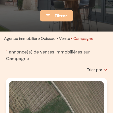
ACTUALITÉS
Filtrer
ALERTE
E-MAIL
ESTIMATION
Agence immobilière Quissac
Vente
Campagne
CONTACT
1
annonce(s) de ventes immobilières sur
Campagne
Trier par