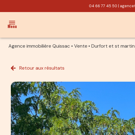
04 66 77 45 50
|
agencet
Menu
Agence immobilière Quissac
Vente
Durfort et st mart
ACCUEIL
VENTES
Retour aux résultats
PROPRIÉTÉ/CHARME
MAISON
TERRAIN
ACTUALITÉS