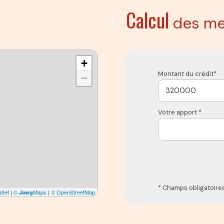
Calcul
des me
+
Montant du crédit*
−
Votre apport *
* Champs obligatoire
flet
|
©
Maps
|
© OpenStreetMap
Jawg