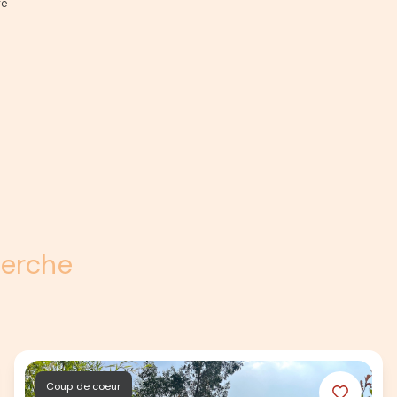
re
herche
Coup de coeur