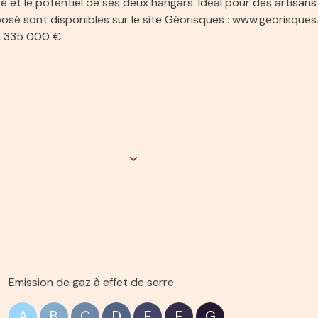
ré et le potentiel de ses deux hangars. Idéal pour des artisa
posé sont disponibles sur le site Géorisques : www.georisques.
de 335 000 €.
5.2 m²
10.3 m²
30.4 m²
Emission de gaz à effet de serre
7.2 m²
A
B
C
D
E
F
G