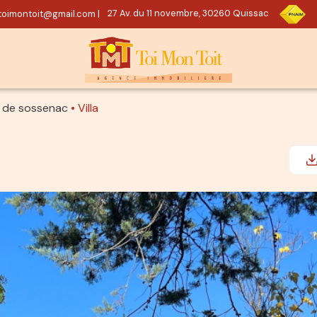
oimontoit@gmail.com
|
27 Av. du 11 novembre, 30260 Quissac
in de sossenac
Villa