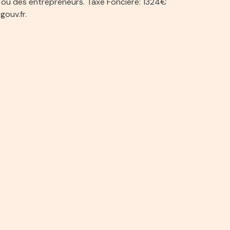
ns ou des entrepreneurs. Taxe Fonciére: 1324€
gouv.fr.