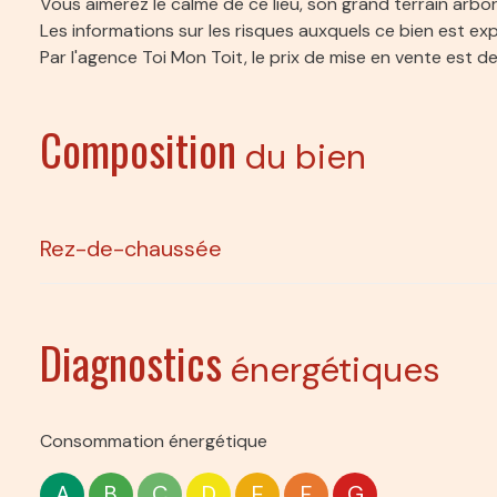
Vous aimerez le calme de ce lieu, son grand terrain arbo
Les informations sur les risques auxquels ce bien est ex
Par l'agence Toi Mon Toit, le prix de mise en vente est 
Composition
du bien
Rez-de-chaussée
entrée
Diagnostics
énergétiques
cuisine
salon/sejour
Consommation énergétique
salle d'eau
A
B
C
D
E
F
G