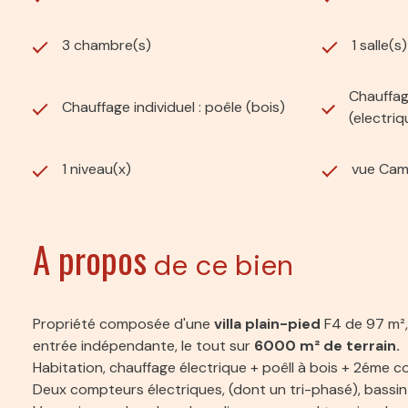
3 chambre(s)
1 salle(s
Chauffag
Chauffage individuel : poêle (bois)
(electriq
1 niveau(x)
vue Ca
A propos
de ce bien
Propriété composée d'une
villa plain-pied
F4 de 97 m²,
entrée indépendante, le tout sur
6000 m² de terrain.
Habitation, chauffage électrique + poêll à bois + 2éme co
Deux compteurs électriques, (dont un tri-phasé), bassin 