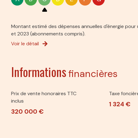
WC
chambre
chambre
Montant estimé des dépenses annuelles d'énergie pour u
et 2023 (abonnements compris).
chambre
Voir le détail
degagement
Terrasse couverte
Informations
financières
Hangar est
Hangar ouest
Prix de vente honoraires TTC
Taxe foncièr
inclus
1 324 €
320 000 €