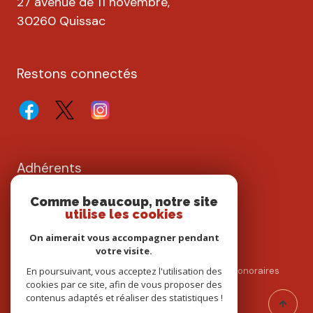
27 avenue de 11 novembre,
30260 Quissac
Restons connectés
Adhérents
Comme beaucoup, notre site
utilise les cookies
On aimerait vous accompagner pendant
votre visite.
Nos partenaires
Mentions légales
Admin
Nos honoraires
En poursuivant, vous acceptez l'utilisation des
cookies par ce site, afin de vous proposer des
Politique RGPD
Cookies
contenus adaptés et réaliser des statistiques !