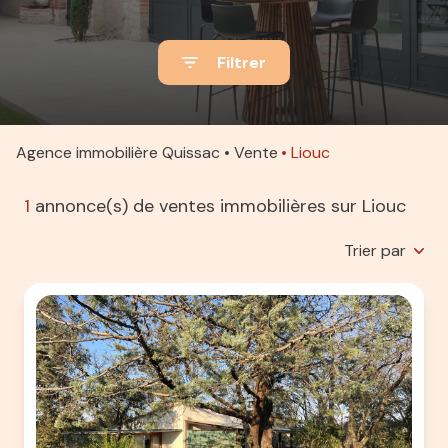
ACTUALITÉS
Filtrer
ALERTE
E-MAIL
ESTIMATION
Agence immobilière Quissac
Vente
Liouc
CONTACT
1
annonce(s) de ventes immobilières sur Liouc
Trier par