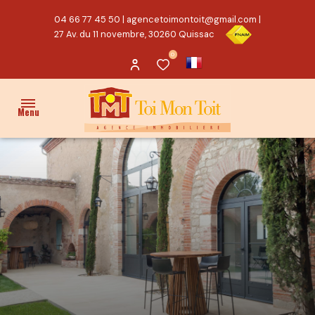
04 66 77 45 50
|
agencetoimontoit@gmail.com
|
27 Av. du 11 novembre, 30260 Quissac
0
Menu
ACCUEIL
VENTES
PROPRIÉTÉ/CHARME
MAISON
TERRAIN