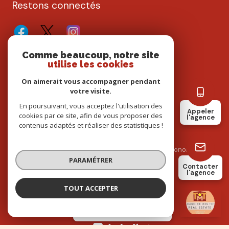
Restons connectés
Comme beaucoup, notre site
utilise les cookies
Adhérents
On aimerait vous accompagner pendant
votre visite.
En poursuivant, vous acceptez l'utilisation des
Appeler
cookies par ce site, afin de vous proposer des
l'agence
contenus adaptés et réaliser des statistiques !
Nos partenaires
Mentions légales
Admin
Nos honoraires
PARAMÉTRER
Contacter
Politique RGPD
Cookies
l'agence
TOUT ACCEPTER
TOI MON TOIT IMMOBILIER
© 2026 | Tous droits réservés
Agence
Quissac