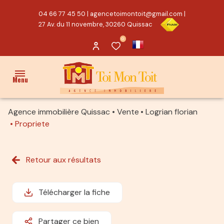
04 66 77 45 50
|
agencetoimontoit@gmail.com
|
27 Av. du 11 novembre, 30260 Quissac
0
Menu
Agence immobilière Quissac
Vente
Logrian florian
ACCUEIL
Propriete
VENTES
Retour aux résultats
PROPRIÉTÉ/CHARME
MAISON
Télécharger la fiche
TERRAIN
Partager ce bien