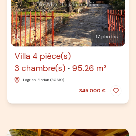
17 photos
Villa 4 pièce(s)
3 chambre(s)
95.26 m²
Logrian-Florian (30610)
345 000 €