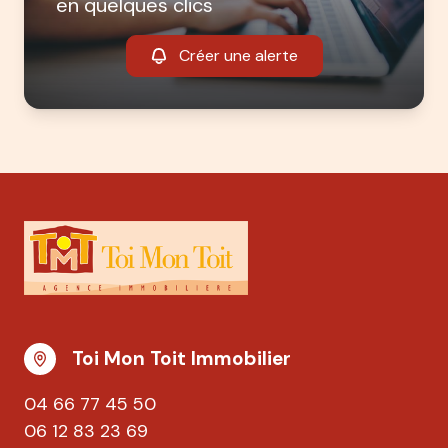
en quelques clics
Créer une alerte
Toi Mon Toit Immobilier
04 66 77 45 50
06 12 83 23 69