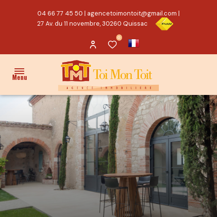
04 66 77 45 50
|
agencetoimontoit@gmail.com
|
27 Av. du 11 novembre, 30260 Quissac
0
Menu
ACCUEIL
VENTES
PROPRIÉTÉ/CHARME
MAISON
TERRAIN