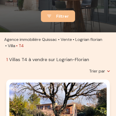
ACTUALITÉS
Filtrer
ALERTE
E-MAIL
ESTIMATION
Agence immobilière Quissac
Vente
Logrian florian
Villa
T4
CONTACT
1
Villas T4 à vendre sur Logrian-Florian
Trier par