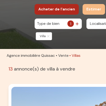
Acheter
de l'ancien
Estimer
Type de bien
1
De l'ancien
Villa
Agence immobilière Quissac
Vente
Villas
13
annonce(s) de villa à vendre