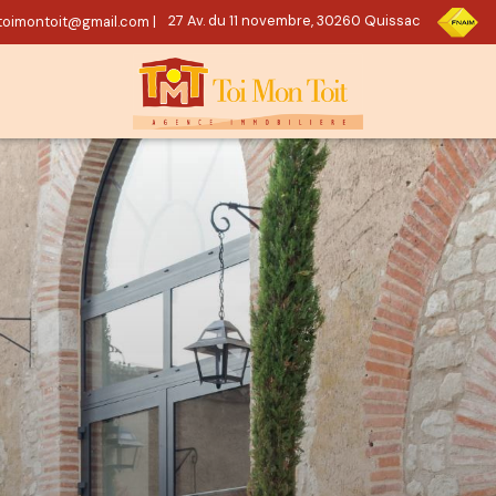
oimontoit@gmail.com
|
27 Av. du 11 novembre, 30260 Quissac