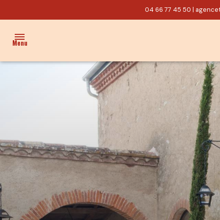
04 66 77 45 50
|
agencet
Menu
ACCUEIL
VENTES
PROPRIÉTÉ/CHARME
MAISON
TERRAIN
ACTUALITÉS