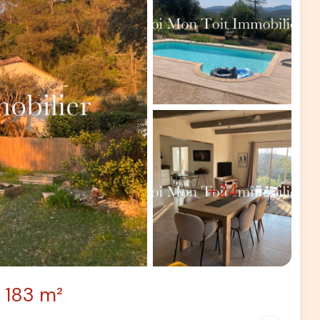
+24
183 m²