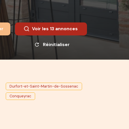
er
Voir les
13
annonces
Réinitialiser
Durfort-et-Saint-Martin-de-Sossenac
Conqueyrac