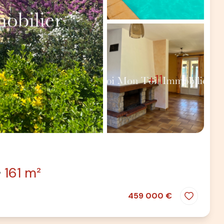
+11
161 m²
459 000 €