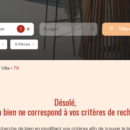
1
Budget
Filtr
ion
6 Pièces
Villa
T6
Désolé,
 bien ne correspond à vos critères de rec
cherche de bien en modifiant vos critères afin de trouver le bi