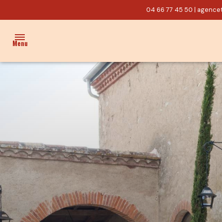
04 66 77 45 50
|
agencet
Menu
ACCUEIL
VENTES
PROPRIÉTÉ/CHARME
MAISON
TERRAIN
ACTUALITÉS