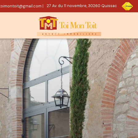
oimontoit@gmail.com
|
27 Av. du 11 novembre, 30260 Quissac