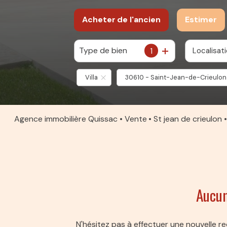
Acheter
de l'ancien
Estimer
Type de bien
1
Localisat
De l'ancien
Villa
30610 - Saint-Jean-de-Crieulon
Agence immobilière Quissac
Vente
St jean de crieulon
Aucun
N'hésitez pas à effectuer une nouvelle re