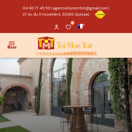
04 66 77 45 50
|
agencetoimontoit@gmail.com
|
27 Av. du 11 novembre, 30260 Quissac
0
Menu
ACCUEIL
VENTES
PROPRIÉTÉ/CHARME
MAISON
TERRAIN