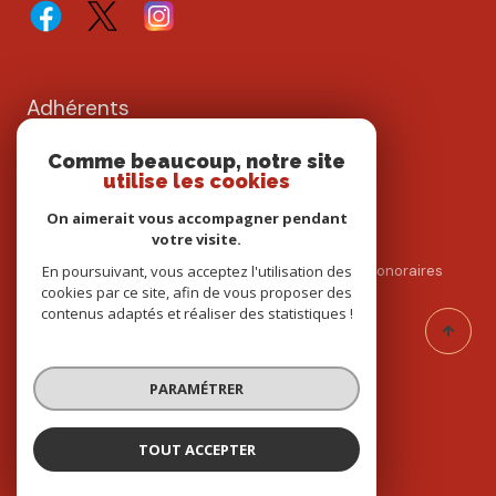
Adhérents
Comme beaucoup, notre site
utilise les cookies
On aimerait vous accompagner pendant
votre visite.
En poursuivant, vous acceptez l'utilisation des
Nos partenaires
Mentions légales
Admin
Nos honoraires
cookies par ce site, afin de vous proposer des
Politique RGPD
Cookies
contenus adaptés et réaliser des statistiques !
© 2026 | Tous droits réservés
PARAMÉTRER
Réalisé par
TOUT ACCEPTER