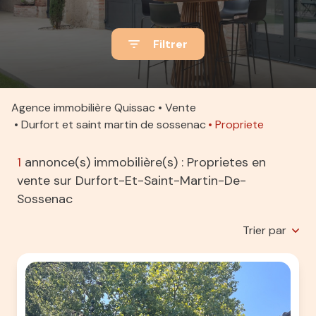
ACTUALITÉS
Filtrer
ALERTE
E-MAIL
ESTIMATION
Agence immobilière Quissac
Vente
Durfort et saint martin de sossenac
Propriete
CONTACT
1
annonce(s) immobilière(s) : Proprietes en
vente sur Durfort-Et-Saint-Martin-De-
Sossenac
Trier par