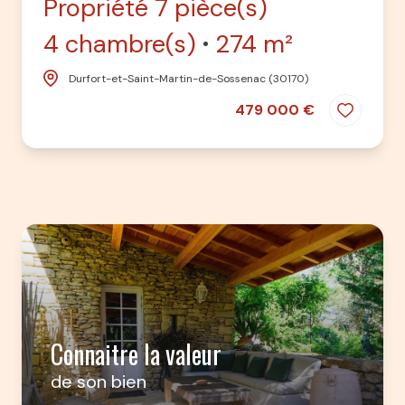
Propriété 7 pièce(s)
4 chambre(s)
274 m²
Durfort-et-Saint-Martin-de-Sossenac (30170)
479 000 €
Connaitre la valeur
de son bien