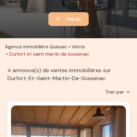
ACTUALITÉS
Filtrer
ALERTE
E-MAIL
ESTIMATION
Agence immobilière Quissac
Vente
Durfort et saint martin de sossenac
CONTACT
4
annonce(s) de ventes immobilières sur
Durfort-Et-Saint-Martin-De-Sossenac
Trier par