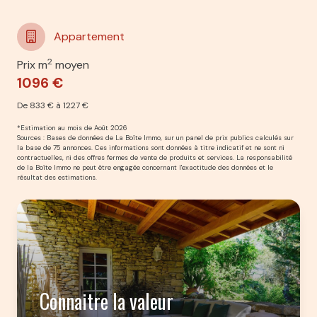
Appartement
2
Prix m
moyen
1096 €
De 833 € à 1227 €
*Estimation au mois de Août 2026
Sources : Bases de données de La Boîte Immo, sur un panel de prix publics calculés sur
la base de 75 annonces. Ces informations sont données à titre indicatif et ne sont ni
contractuelles, ni des offres fermes de vente de produits et services. La responsabilité
de la Boîte Immo ne peut être engagée concernant l'exactitude des données et le
résultat des estimations.
Connaitre la valeur