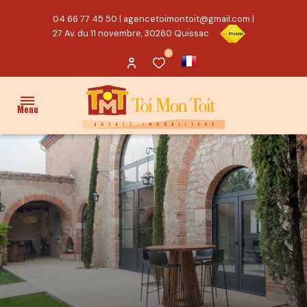
04 66 77 45 50
|
agencetoimontoit@gmail.com
|
27 Av. du 11 novembre, 30260 Quissac
0
Menu
ACCUEIL
VENTES
PROPRIÉTÉ/CHARME
MAISON
TERRAIN