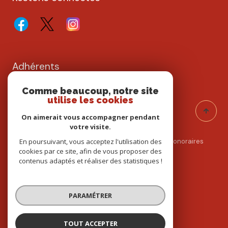
Adhérents
Comme beaucoup, notre site
utilise les cookies
On aimerait vous accompagner pendant
votre visite.
En poursuivant, vous acceptez l'utilisation des
Nos partenaires
Mentions légales
Admin
Nos honoraires
cookies par ce site, afin de vous proposer des
Politique RGPD
Cookies
contenus adaptés et réaliser des statistiques !
© 2026 | Tous droits réservés
PARAMÉTRER
Réalisé par
TOUT ACCEPTER