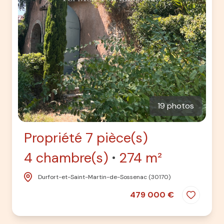
19 photos
Propriété 7 pièce(s)
4 chambre(s)
274 m²
Durfort-et-Saint-Martin-de-Sossenac (30170)
479 000 €