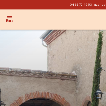
04 66 77 45 50
|
agencet
Menu
ACCUEIL
VENTES
PROPRIÉTÉ/CHARME
MAISON
TERRAIN
ACTUALITÉS