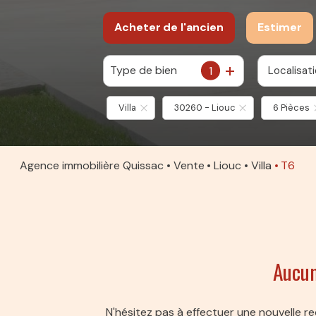
Acheter
de l'ancien
Estimer
Type de bien
1
Localisat
De l'ancien
Villa
30260 - Liouc
6 Pièces
Agence immobilière Quissac
Vente
Liouc
Villa
T6
Aucun
N'hésitez pas à effectuer une nouvelle re