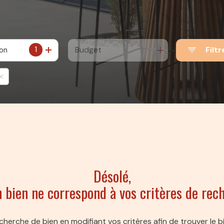
1
Budget
Filtr
ion
Désolé,
 bien ne correspond à vos critères de rec
cherche de bien en modifiant vos critères afin de trouver le bi