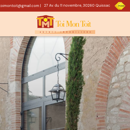
oimontoit@gmail.com
|
27 Av. du 11 novembre, 30260 Quissac