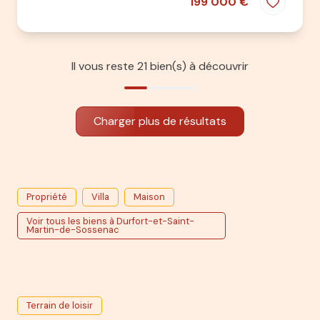
199 000 €
Il vous reste
21
bien(s) à découvrir
Charger plus de résultats
Propriété
Villa
Maison
Voir tous les biens à Durfort-et-Saint-
Martin-de-Sossenac
Terrain de loisir