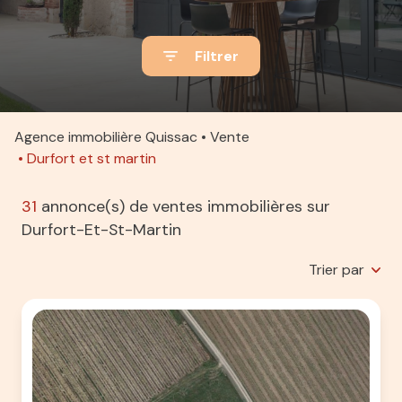
ACTUALITÉS
Filtrer
ALERTE
E-MAIL
ESTIMATION
Agence immobilière Quissac
Vente
Durfort et st martin
CONTACT
31
annonce(s) de ventes immobilières sur
Durfort-Et-St-Martin
Trier par