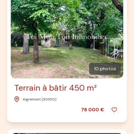
10 photos
Terrain à bâtir 450 m²
Aigremont (30350)
78 000 €