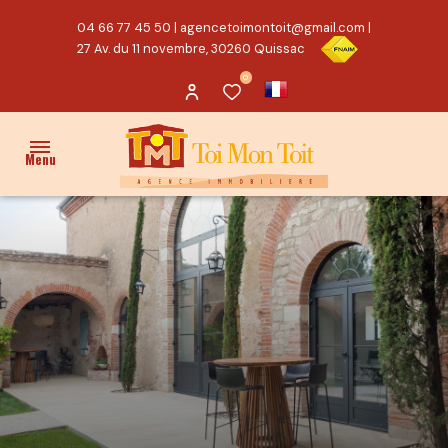
04 66 77 45 50
|
agencetoimontoit@gmail.com
|
27 Av. du 11 novembre, 30260 Quissac
0
Menu
ACCUEIL
VENTES
PROPRIÉTÉ/CHARME
MAISON
TERRAIN