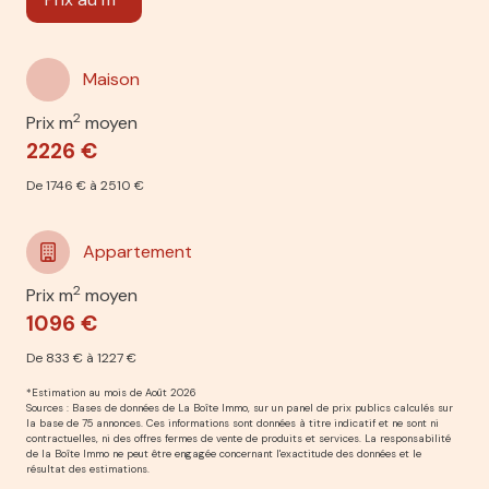
Maison
2
Prix m
moyen
2226 €
De 1746 € à 2510 €
Appartement
2
Prix m
moyen
1096 €
De 833 € à 1227 €
*Estimation au mois de Août 2026
Sources : Bases de données de La Boîte Immo, sur un panel de prix publics calculés sur
la base de 75 annonces. Ces informations sont données à titre indicatif et ne sont ni
contractuelles, ni des offres fermes de vente de produits et services. La responsabilité
de la Boîte Immo ne peut être engagée concernant l'exactitude des données et le
résultat des estimations.