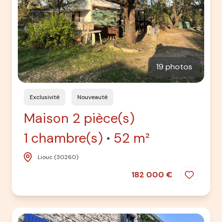
19 photos
Exclusivité
Nouveauté
Maison 2 pièce(s)
1 chambre(s)
52 m²
Liouc (30260)
182 000 €