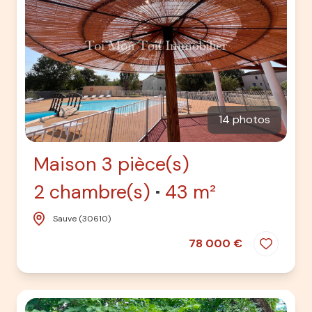
14 photos
Maison 3 pièce(s)
2 chambre(s)
43 m²
Sauve (30610)
78 000 €